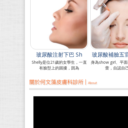
玻尿酸注射下巴 Sh
玻尿酸補臉五
Shelly是位21歲的女學生，一直
身為show girl、平
有臉型上的困擾，因為
蕾，自認自
關於何文藻皮膚科診所 |
About