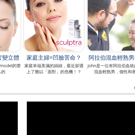
官變立體
家庭主婦=凹臉苦命？
阿拉伯混血輕熟男
面model的蕾
家庭幸福美滿的娟娟，最近卻遇
John是一位有阿拉伯血統
己的
上了難以「面對」的危機！？
混血輕熟男，個性和