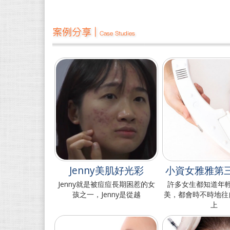
案例分享 |
Case Studies
Jenny美肌好光彩
小資女雅雅第
Jenny就是被痘痘長期困惹的女
許多女生都知道年
孩之一，Jenny是從越
美，都會時不時地往
上