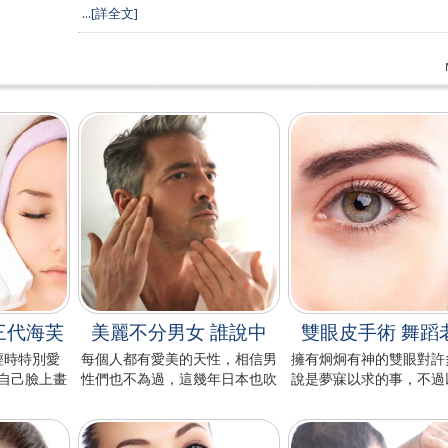
...
[詳全文]
三代海芙
美麗不分男女 誰說中
雙眼皮手術 舞蹈
輕時特別愛
每個人都有愛美的天性，相信男
擁有炯炯有神的雙眼對許
自己臉上畫
性們也不為過，這幾年日本也吹
說是夢寐以求的事，不過