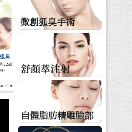
狐臭
的32歲
善好
MORE