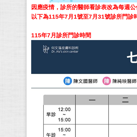
因應疫情，診所的醫師看診表改為每週公
以下為115年7月1
號至7月31
號診所門診時
115年7
月
診所門診時間