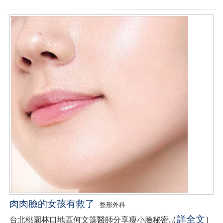
肉肉臉的女孩有救了
整形外科
詳全文
台北桃園林口地區何文藻醫師分享瘦小臉秘密...
(
)