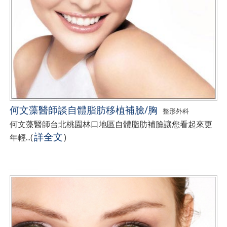
何文藻醫師談自體脂肪移植補臉/胸
整形外科
何文藻醫師台北桃園林口地區自體脂肪補臉讓您看起來更
詳全文
年輕...
(
)