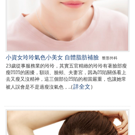
小資女玲玲氣色小美女 自體脂肪補臉
整形外科
23歲從事服務業的玲玲，其實五官精緻的玲玲有著臉部瘦
瘦凹凹的困擾，額頭、臉頰、夫妻宮，因為凹陷關係看上
去又瘦又沒精神，這三個部位凹陷的相當嚴重，也讓她常
詳全文
被人誤會是不是過瘦沒氣色，...
(
)