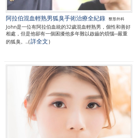
阿拉伯混血輕熟男狐臭手術治療全紀錄
整形外科
John是一位有阿拉伯血統的32歲混血輕熟男，個性和善好
相處，但是他卻有一個困擾他多年難以啟齒的煩惱─嚴重
詳全文
的狐臭。...
(
)