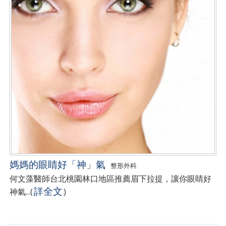
媽媽的眼睛好「神」氣
整形外科
何文藻醫師台北桃園林口地區推薦眉下拉提，讓你眼睛好
詳全文
神氣...
(
)