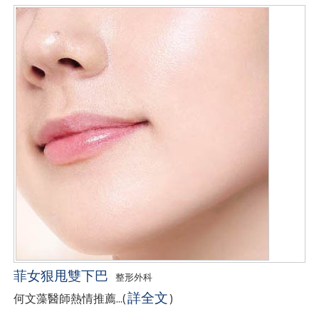
菲女狠甩雙下巴
整形外科
詳全文
何文藻醫師熱情推薦...
(
)