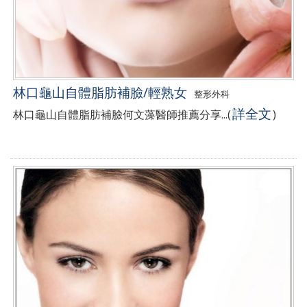
林口龜山自體脂肪補臉/輕熟女
整形外科
詳全文
林口龜山自體脂肪補臉何文藻醫師推薦分享...
(
)